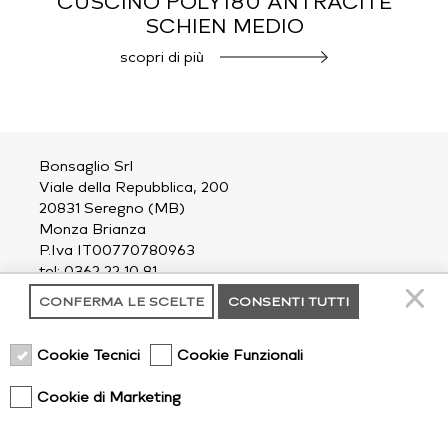
CUSCINO POLY180 ANTRACITE
SCHIEN MEDIO
scopri di più
Bonsaglio Srl
Viale della Repubblica, 200
20831 Seregno (MB)
Monza Brianza
P.Iva IT00770780963
tel: 0362 22 10 81
email:
outdoor@bonsaglio.it
CONFERMA LE SCELTE
CONSENTI TUTTI
contatti
Cookie Tecnici
Cookie Funzionali
chi siamo
privacy policy
Cookie di Marketing
cookie policy