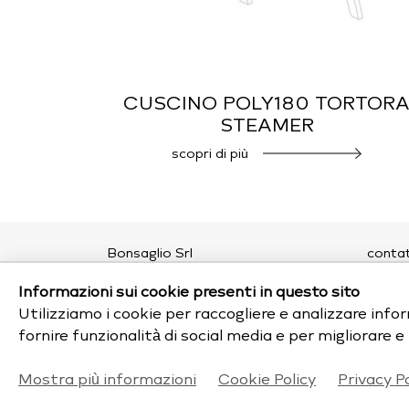
CUSCINO POLY180 TORTOR
STEAMER
scopri di più
Bonsaglio Srl
contat
Viale della Repubblica, 200
chi si
Informazioni sui cookie presenti in questo sito
20831 Seregno (MB)
privac
Monza Brianza
cookie
Utilizziamo i cookie per raccogliere e analizzare inform
P.Iva IT00770780963
fornire funzionalità di social media e per migliorare 
tel: 0362 22 10 81
email:
outdoor@bonsaglio.it
Mostra più informazioni
Cookie Policy
Privacy Po