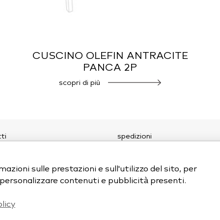
A
CUSCINO OLEFIN ANTRACITE
PANCA 2P
scopri di più
ti
spedizioni
amo
y policy
 policy
azioni sulle prestazioni e sull'utilizzo del sito, per
e personalizzare contenuti e pubblicità presenti.
licy