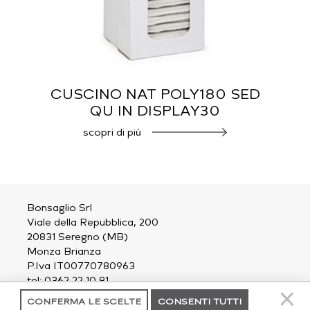
CUSCINO NAT POLY180 SED
QU IN DISPLAY30
scopri di più
Bonsaglio Srl
Viale della Repubblica, 200
20831 Seregno (MB)
Monza Brianza
P.Iva IT00770780963
tel: 0362 22 10 81
email:
outdoor@bonsaglio.it
CONFERMA LE SCELTE
CONSENTI TUTTI