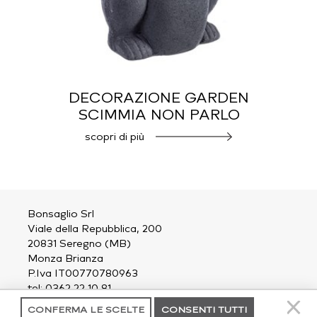
DECORAZIONE GARDEN
SCIMMIA NON PARLO
scopri di più
Bonsaglio Srl
Viale della Repubblica, 200
20831 Seregno (MB)
Monza Brianza
P.Iva IT00770780963
tel: 0362 22 10 81
email:
outdoor@bonsaglio.it
CONFERMA LE SCELTE
CONSENTI TUTTI