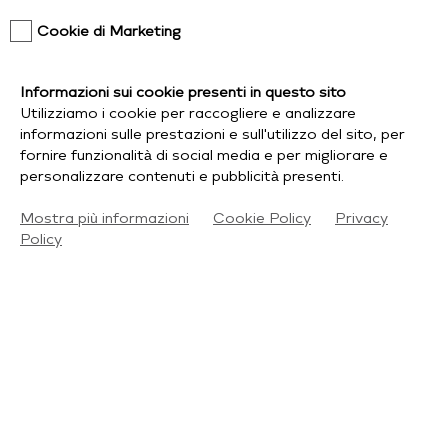
scopri di più
Cookie di Marketing
OMBRELLONE BRACCIO ORION
Informazioni sui cookie presenti in questo sito
4X4 NAT-BEIGE
Utilizziamo i cookie per raccogliere e analizzare
scopri di più
informazioni sulle prestazioni e sull'utilizzo del sito, per
fornire funzionalità di social media e per migliorare e
personalizzare contenuti e pubblicità presenti.
Mostra più informazioni
Cookie Policy
Privacy
Policy
Bonsaglio Srl
Viale della Repubblica, 200
20831 Seregno (MB)
Monza Brianza
P.Iva IT00770780963
tel: 0362 22 10 81
email:
outdoor@bonsaglio.it
contatti
chi siamo