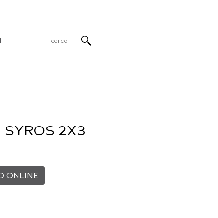
I
 SYROS 2X3
O ONLINE