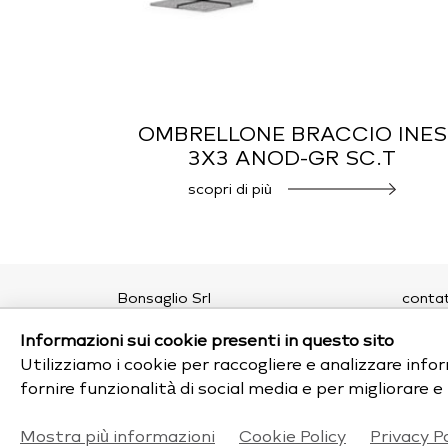
OMBRELLONE BRACCIO INES
3X3 ANOD-GR SC.T
scopri di più
Bonsaglio Srl
contat
Viale della Repubblica, 200
chi si
Informazioni sui cookie presenti in questo sito
20831 Seregno (MB)
privac
Monza Brianza
cookie
Utilizziamo i cookie per raccogliere e analizzare inform
P.Iva IT00770780963
fornire funzionalità di social media e per migliorare 
tel: 0362 22 10 81
email:
outdoor@bonsaglio.it
Mostra più informazioni
Cookie Policy
Privacy Po