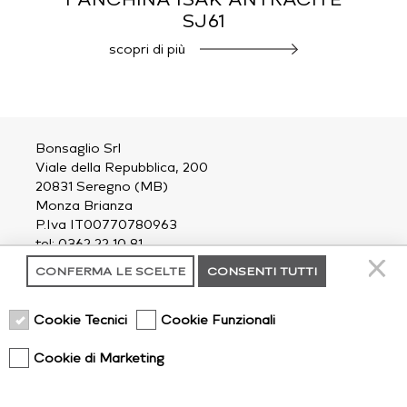
SJ61
scopri di più
Bonsaglio Srl
Viale della Repubblica, 200
20831 Seregno (MB)
Monza Brianza
P.Iva IT00770780963
tel: 0362 22 10 81
email:
outdoor@bonsaglio.it
CONFERMA LE SCELTE
CONSENTI TUTTI
contatti
Cookie Tecnici
Cookie Funzionali
chi siamo
privacy policy
Cookie di Marketing
cookie policy