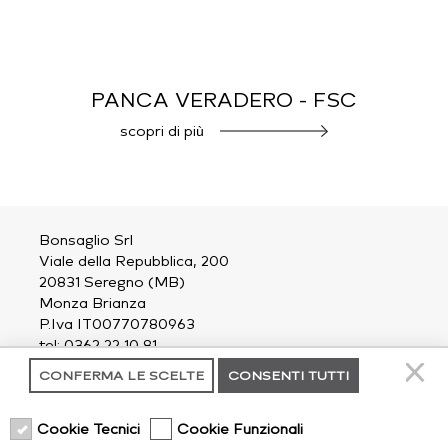
PANCA VERADERO - FSC
scopri di più
Bonsaglio Srl
Viale della Repubblica, 200
20831 Seregno (MB)
Monza Brianza
P.Iva IT00770780963
tel: 0362 22 10 81
email:
outdoor@bonsaglio.it
CONFERMA LE SCELTE
CONSENTI TUTTI
contatti
Cookie Tecnici
Cookie Funzionali
chi siamo