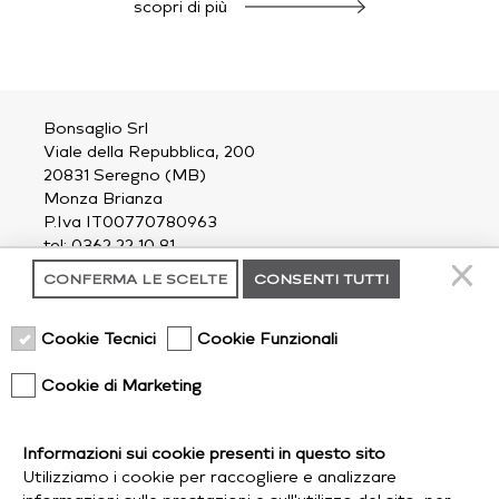
scopri di più
Bonsaglio Srl
Viale della Repubblica, 200
20831 Seregno (MB)
Monza Brianza
P.Iva IT00770780963
tel: 0362 22 10 81
email:
outdoor@bonsaglio.it
CONFERMA LE SCELTE
CONSENTI TUTTI
contatti
Cookie Tecnici
Cookie Funzionali
chi siamo
privacy policy
Cookie di Marketing
cookie policy
Informazioni sui cookie presenti in questo sito
spedizioni
Utilizziamo i cookie per raccogliere e analizzare
follow us