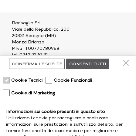
Bonsaglio Srl
Viale della Repubblica, 200
20831 Seregno (MB)
Monza Brianza
P.Iva IT00770780963
tel: 0362 22 10 81
email:
outdoor@bonsaglio.it
CONFERMA LE SCELTE
CONSENTI TUTTI
contatti
Cookie Tecnici
Cookie Funzionali
chi siamo
privacy policy
Cookie di Marketing
cookie policy
Informazioni sui cookie presenti in questo sito
spedizioni
Utilizziamo i cookie per raccogliere e analizzare
follow us
informazioni sulle prestazioni e sull'utilizzo del sito, per
fornire funzionalità di social media e per migliorare e