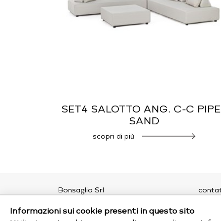
SET4 SALOTTO ANG. C-C PIP
SAND
scopri di più
Bonsaglio Srl
contat
Viale della Repubblica, 200
chi si
Informazioni sui cookie presenti in questo sito
20831 Seregno (MB)
privac