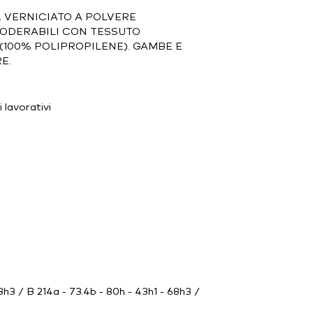
, VERNICIATO A POLVERE
SFODERABILI CON TESSUTO
(100% POLIPROPILENE). GAMBE E
E.
 lavorativi
68h3 / B 214a - 73.4b - 80h - 43h1 - 68h3 /