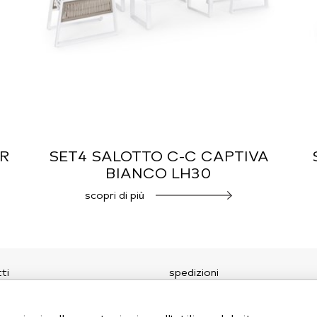
ER
SET4 SALOTTO C-C CAPTIVA
BIANCO LH30
scopri di più
ti
spedizioni
amo
y policy