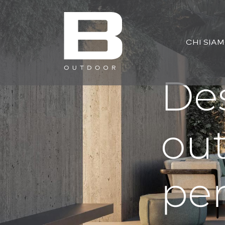
CHI SIA
De
out
per