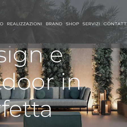
MO
REALIZZAZIONI
BRAND
SHOP
SERVIZI
CONTATT
sign e
door in
fetta