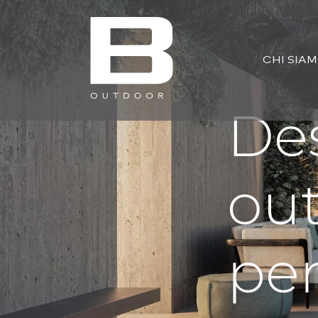
CHI SIA
De
out
per