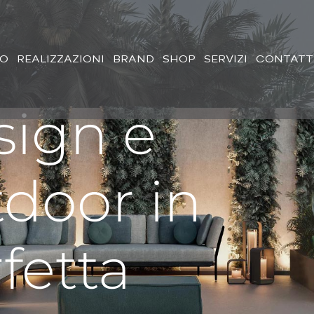
MO
REALIZZAZIONI
BRAND
SHOP
SERVIZI
CONTATT
sign e
door in
fetta