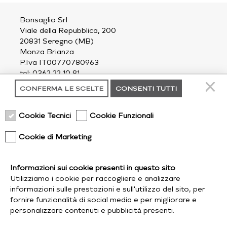
Bonsaglio Srl
Viale della Repubblica, 200
20831 Seregno (MB)
Monza Brianza
P.Iva IT00770780963
tel: 0362 22 10 81
email:
outdoor@bonsaglio.it
CONFERMA LE SCELTE
CONSENTI TUTTI
contatti
Cookie Tecnici
Cookie Funzionali
chi siamo
privacy policy
Cookie di Marketing
cookie policy
Informazioni sui cookie presenti in questo sito
spedizioni
Utilizziamo i cookie per raccogliere e analizzare
follow us
informazioni sulle prestazioni e sull'utilizzo del sito, per
fornire funzionalità di social media e per migliorare e
personalizzare contenuti e pubblicità presenti.
credits