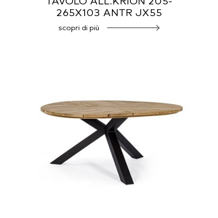
TAVOLO ALL.KRION 205-
265X103 ANTR JX55
scopri di più